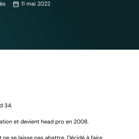
tés
11 mai 2022
d 34.
iation et devient head pro en 2008.
 ne se laisse pas abattre. Décidé à faire