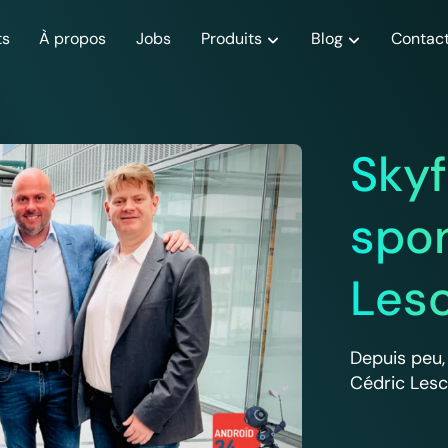
ts
À propos
Jobs
Produits
Blog
Contac
Actualités
Le Nas
Articles
Sk
et celles de
Découvrez les dernières actualités
Centralisez les données de votre
Découvrez nos derniers articl
Prot
Sky
Cyberbox
de Skyforce !
entreprise et accédez-y à distance
la protection de vos données
impo
spon
Lesc
Depuis peu,
Cédric Lesc