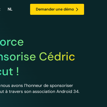
t
NL
Demander une démo
ylock
es sur
égez vos documents
force
 !
rtants grâce à Skylock
sorise Cédric
ut !
 nous avons l’honneur de sponsoriser
ut à travers son association Android 34.