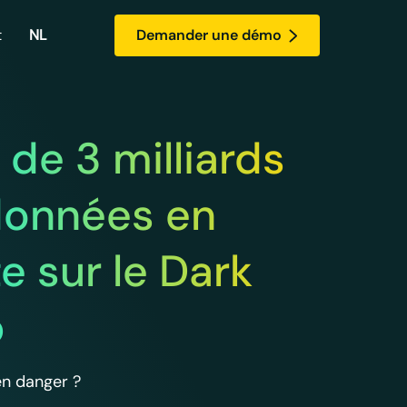
t
NL
Demander une démo
ylock
es sur
égez vos documents
 de 3 milliards
 !
rtants grâce à Skylock
données en
e sur le Dark
b
n danger ?