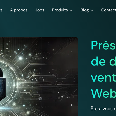
ts
À propos
Jobs
Produits
Blog
Contac
Actualités
Le Nas
Articles
Sk
et celles de
Découvrez les dernières actualités
Centralisez les données de votre
Découvrez nos derniers articl
Prot
Près
Cyberbox
de Skyforce !
entreprise et accédez-y à distance
la protection de vos données
impo
de 
vent
We
Êtes-vous e