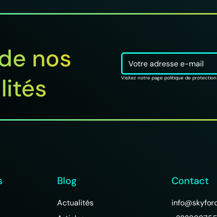
 de nos
lités
Visitez notre page politique de protecti
s
Blog
Contact
Actualités
info@skyfor