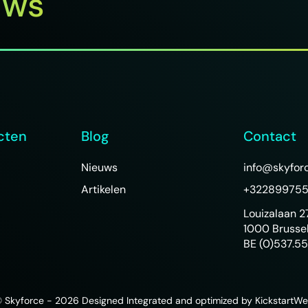
uws
cten
Blog
Contact
Nieuws
info@skyfor
Artikelen
+32289975
Louizalaan 2
1000 Brusse
BE
(0)537.5
 Skyforce - 2026
Designed Integrated and optimized by KickstartW