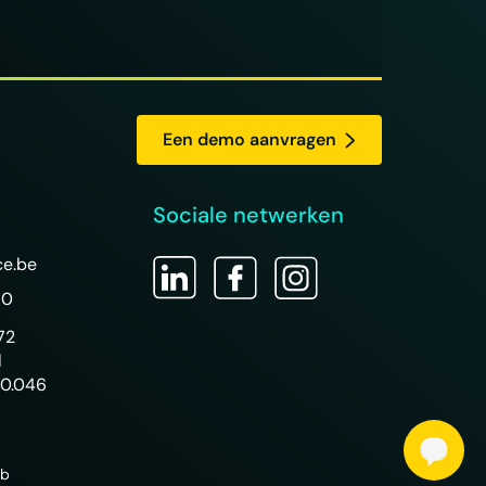
Een demo aanvragen
Sociale netwerken
ce.be
50
72
l
50.046
eb