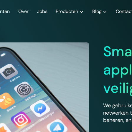
anten
Over
Jobs
Producten
Blog
Contac
Nieuws
De nas
Artikelen
Sk
n die van uw
Ontdek het laatste nieuws van
Centraliseer de gegevens van uw
Ontdek onze nieuwste artikel
Beve
Sma
box
Skyforce!
bedrijf en krijg er op afstand
de bescherming van uw gege
met 
toegang toe
appl
veil
We gebruike
netwerken t
beheren, en