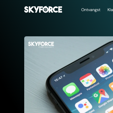
Ontvangst
Kl
De cyberbox
Beveilig uw gegevens e
klanten met de Cyber