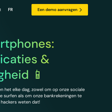
t
FR
Een demo aanvragen
ylock
en over
ilig uw belangrijke documenten
rtphones:
vens!
Skylock
icaties &
igheid 📱
n het elke dag, zowel om op onze sociale
e surfen als om onze bankrekeningen te
 hackers weten dat!